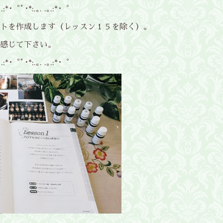
.｡.:*･゜ﾟ･*:.｡. .｡.:*･゜
トを作成します（レッスン１５を除く）。
感じて下さい。
.｡.:*･゜ﾟ･*:.｡. .｡.:*･゜