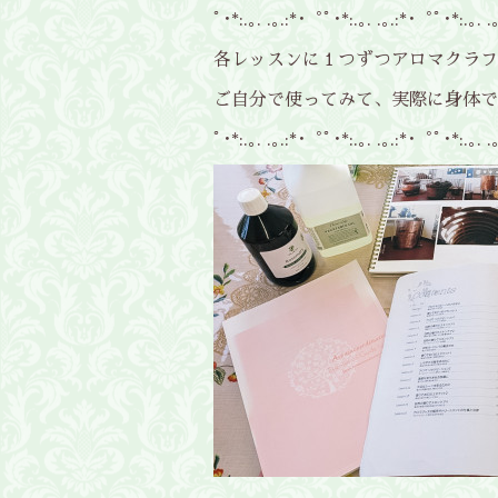
ﾟ･*:.｡. .｡.:*･゜ﾟ･*:.｡. .｡.:*･゜ﾟ･*:.｡. 
各レッスンに１つずつアロマクラフ
ご自分で使ってみて、実際に身体で
ﾟ･*:.｡. .｡.:*･゜ﾟ･*:.｡. .｡.:*･゜ﾟ･*:.｡. 