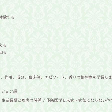
る
体験する
える
知る
タ、作用、成分、臨床例、エピソード、香りの相性等を学習し
ーション編
 / 生活習慣と疾患の関係 / 予防医学と未病～病気にならない体