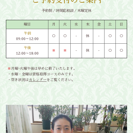
ご予約受付のご案内
予約制／時間応相談／木曜定休
曜日
月
火
水
木
金
土
日
午前
○
○
-
休
-
○
○
09:00～12:00
午後
※
※
-
休
-
○
○
12:00～18:00
※
月曜･火曜午後は早めに終了いたします。
・水曜・金曜は資格取得コースのみです。
・空き状況は
カレンダー
をご覧ください。